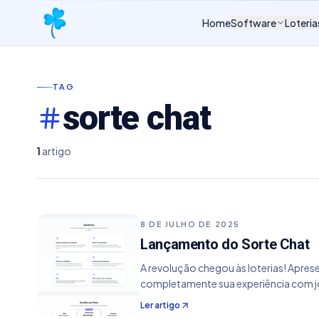
Home
Software
Loteria
TAG
sorte chat
1
artigo
8 DE JULHO DE 2025
Lançamento do Sorte Chat
A revolução chegou às loterias! Aprese
completamente sua experiência com j
Ler artigo