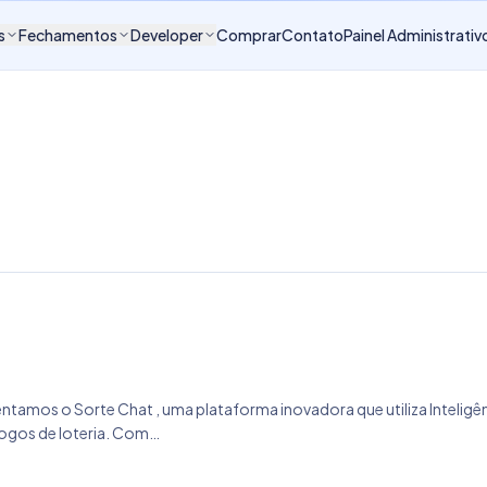
s
Fechamentos
Developer
Comprar
Contato
Painel Administrativ
ntamos o Sorte Chat , uma plataforma inovadora que utiliza Inteligên
ogos de loteria. Com…