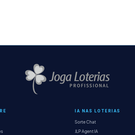
RE
IA NAS LOTERIAS
Sorte Chat
es
JLP Agent IA