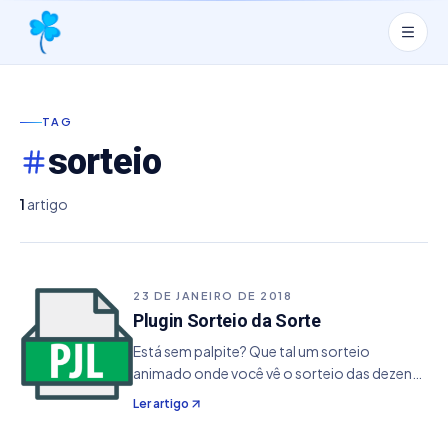
TAG
sorteio
1
artigo
23 DE JANEIRO DE 2018
Plugin Sorteio da Sorte
Está sem palpite? Que tal um sorteio
animado onde você vê o sorteio das dezenas
com a animação de um globo girando
Ler artigo
juntamente com a locução das dezenas.
Essa é a proposta do plugin Sorteio da