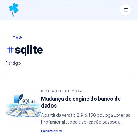
TAG
sqlite
1
artigo
8 DE ABRIL DE 2026
Mudança de engine do banco de
dados
A partir da versão 2.9.6.150 do Joga Loterias
Profissional , toda a aplicação passou a
utilizar SQLite como engine de banco de
Ler artigo
dados. Essa é uma das mudanças mais