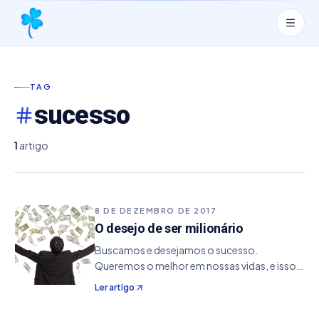
TAG
sucesso
1
artigo
8 DE DEZEMBRO DE 2017
O desejo de ser milionário
Buscamos e desejamos o sucesso.
Queremos o melhor em nossas vidas, e isso
nos proporciona buscar o melhor de si. E
Ler artigo
como criar uma experiência de sucesso de
vida, marcada por vitórias e derrotas . O