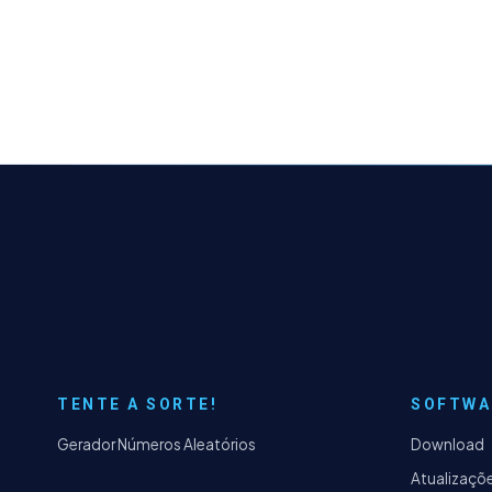
TENTE A SORTE!
SOFTWA
Gerador Números Aleatórios
Download
Atualizaçõ