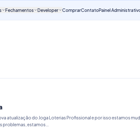
s
Fechamentos
Developer
Comprar
Contato
Painel Administrativ
a
 atualização do Joga Loterias Profissional e por isso estamos muda
uns problemas, estamos…