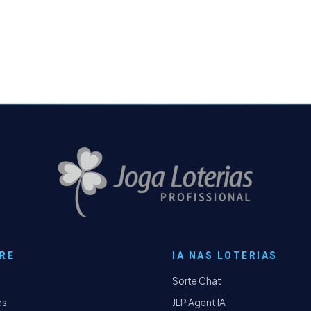
RE
IA NAS LOTERIAS
Sorte Chat
es
JLP Agent IA