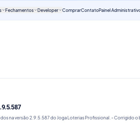
s
Fechamentos
Developer
Comprar
Contato
Painel Administrativ
.9.5.587
dos na versão 2.9.5.587 do Joga Loterias Profissional. - Corrigido 