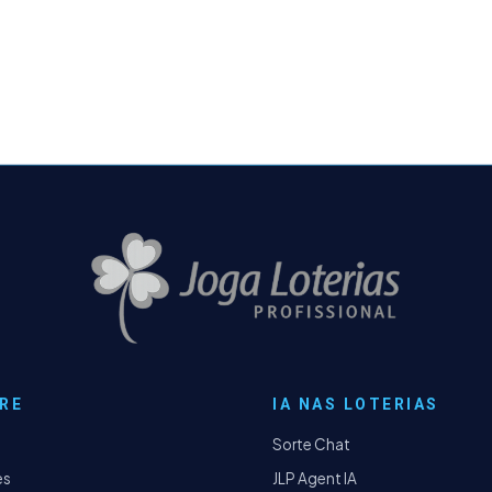
RE
IA NAS LOTERIAS
Sorte Chat
es
JLP Agent IA