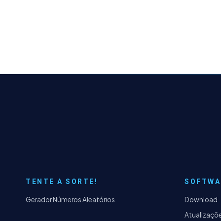
TENTE A SORTE!
SOFTWA
Gerador Números Aleatórios
Download
Atualizaçõ