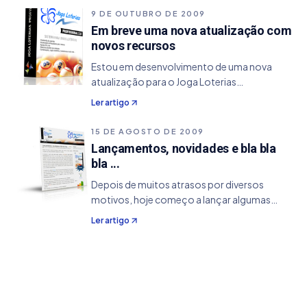
orgulho que a DEVSLIM anuncia: o Joga
9 DE OUTUBRO DE 2009
Loterias…
Em breve uma nova atualização com
novos recursos
Estou em desenvolvimento de uma nova
atualização para o Joga Loterias
Profissional, no qual estou implementando
Ler artigo
alguns recursos extras: Ánalise de dezenas,
no qual o usuário define o concurso de início
15 DE AGOSTO DE 2009
e fim…
Lançamentos, novidades e bla bla
bla ...
Depois de muitos atrasos por diversos
motivos, hoje começo a lançar algumas
novidades que estou terminando e lançando
Ler artigo
por completo. A primeira é como vocês
estão vendo, terminei o site oficial do Joga
Loterias…