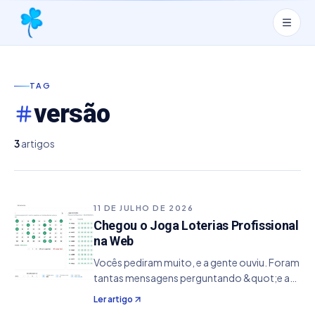
TAG
versão
3
artigos
11 DE JULHO DE 2026
Chegou o Joga Loterias Profissional
na Web
Vocês pediram muito, e a gente ouviu. Foram
tantas mensagens perguntando &quot;e a
versão que roda em qualquer lugar?&quot;
Ler artigo
que não deu mais pra adiar. É com muito