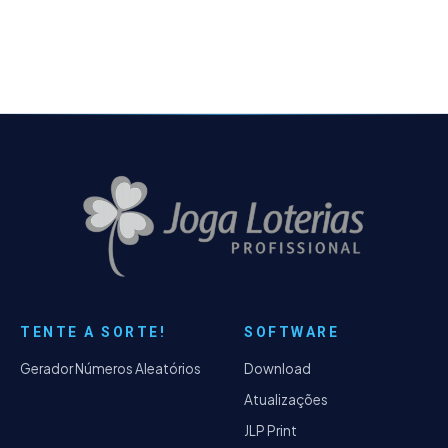
ficava impossibilidade de realizar
atualizações - Ao selecionar dezenas
sequenciais no Quadro da Seleção das
Dezenas no jogo da Lotomania, o número 1
não era fixado - Na parte de Matrizes, ao
selecionar um novo jogo pela lista de jogos,
a quantidade de matrizes selecionadas não
era apagada - Alguns erros de ortografia
foram consertados.
TENTE A SORTE!
SOFTWARE
Gerador Números Aleatórios
Download
Atualizações
JLP Print