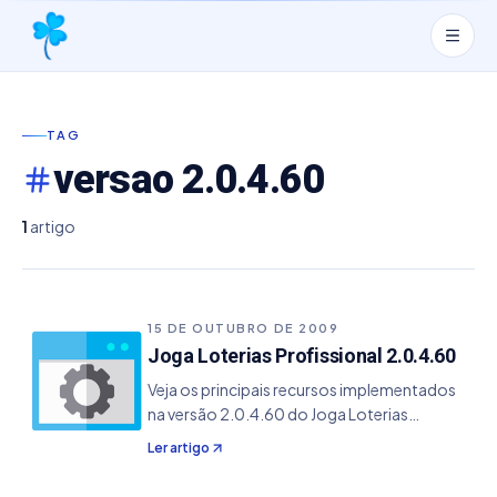
TAG
versao 2.0.4.60
1
artigo
15 DE OUTUBRO DE 2009
Joga Loterias Profissional 2.0.4.60
Veja os principais recursos implementados
na versão 2.0.4.60 do Joga Loterias
Profissional. - Resolvido um problema na
Ler artigo
TimeMania no qual habilitava os módulos de
surpresinha sem necessidade do usuário.