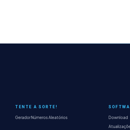
TENTE A SORTE!
SOFTWA
Gerador Números Aleatórios
Download
Atualizaçõ