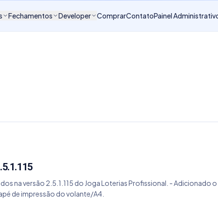
s
Fechamentos
Developer
Comprar
Contato
Painel Administrativ
.5.1.115
ados na versão 2.5.1.115 do Joga Loterias Profissional. - Adicionado
odapé de impressão do volante/A4.