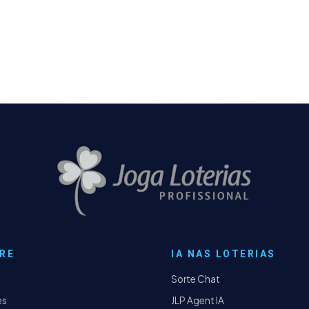
RE
IA NAS LOTERIAS
Sorte Chat
es
JLP Agent IA