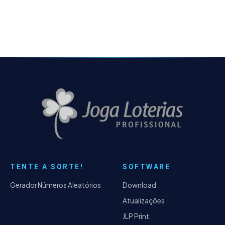
performance da Matriz La Jolla, para evitar
possíveis travamentos.
TENTE A SORTE!
SOFTWARE
Gerador Números Aleatórios
Download
Atualizações
JLP Print