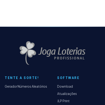
relatórios de erros, que ocorria no servidor -
Novo sistema de modelos de volantes
através da escolha por layout - Alguns bugs
fixados.
TENTE A SORTE!
SOFTWARE
Gerador Números Aleatórios
Download
Atualizações
JLP Print