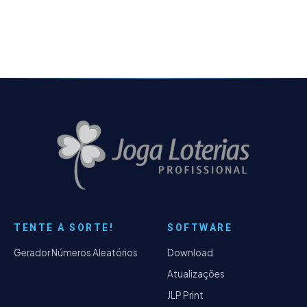
O controle é feito pelo próprio usuário,
através de um site administrativo -
Implementado o JLP Tools, ferramenta em
linha de comando para realizar algumas
configurações no sistema do Joga Loterias
Profissional - Ininuga virtualizado pelo
DosBox, podendo ser utilizado agora no
Windows com arquitetura de 64 bits -
Resolvido o problema da Matriz La Jolla que
não carregava as matrizes, criando uma API
própria.
TENTE A SORTE!
SOFTWARE
Gerador Números Aleatórios
Download
Atualizações
JLP Print