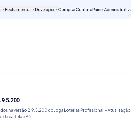
s
Fechamentos
Developer
Comprar
Contato
Painel Administrativ
.9.5.200
tados na versão 2.9.5.200 do Joga Loterias Profissional. - Atualiz
de cartela e A4.