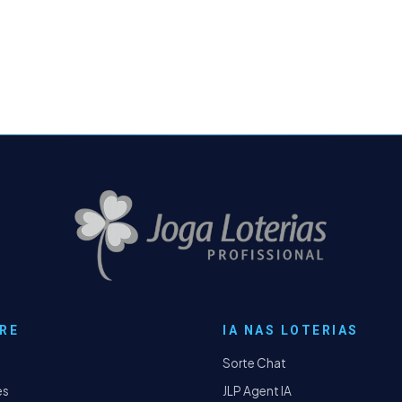
RE
IA NAS LOTERIAS
Sorte Chat
es
JLP Agent IA