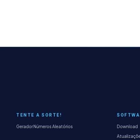
TENTE A SORTE!
SOFTWA
Gerador Números Aleatórios
Download
Atualizaçõ