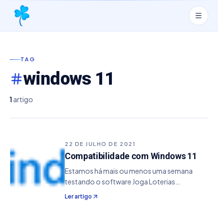
TAG
windows 11
1
artigo
22 DE JULHO DE 2021
Compatibilidade com Windows 11
Estamos há mais ou menos uma semana
testando o software Joga Loterias
Profissional na versão Developer Beta
Ler artigo
(Desenvolvimento) do Windows 11, que tem
previsão de ser lançando no ano que vem