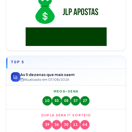
TOP 5
As 5 dezenas que mais saem
Atualizado em
07/08/2026
MEGA-SENA
10
53
05
37
27
DUPLA SENA 1º SORTEIO
39
36
30
11
44