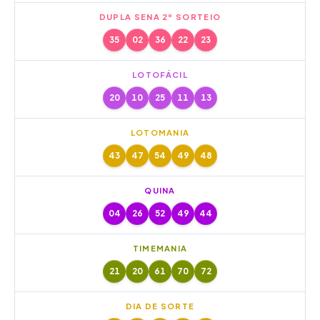
DUPLA SENA 2º SORTEIO
35
02
36
22
23
LOTOFÁCIL
20
10
25
11
13
LOTOMANIA
43
47
54
49
48
QUINA
04
26
52
49
44
TIMEMANIA
21
20
61
70
72
DIA DE SORTE