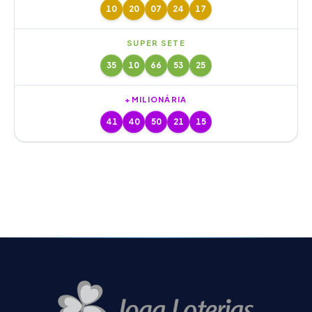
10
20
07
24
17
SUPER SETE
35
10
66
53
25
+MILIONÁRIA
41
40
50
21
15