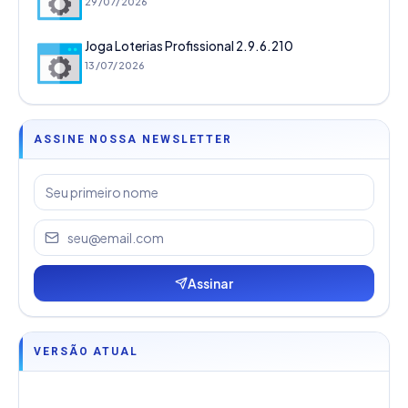
29/07/2026
Joga Loterias Profissional 2.9.6.210
13/07/2026
ASSINE NOSSA NEWSLETTER
Assinar
VERSÃO ATUAL