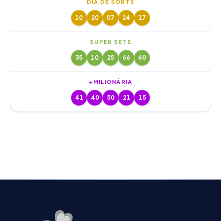
DIA DE SORTE
10
20
07
24
17
SUPER SETE
35
10
25
66
60
+MILIONÁRIA
41
40
50
21
15