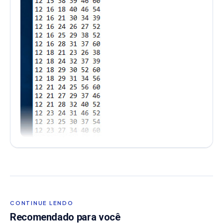
CONTINUE LENDO
Recomendado para você