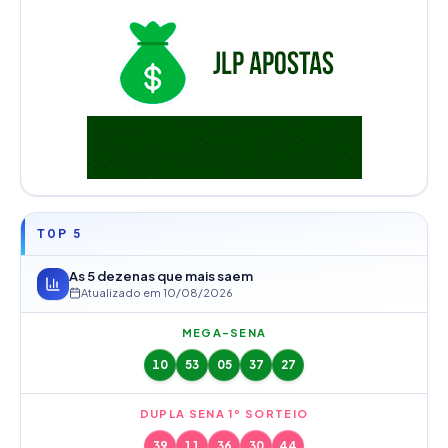
TOP 5
As 5 dezenas que mais saem
Atualizado em
10/08/2026
MEGA-SENA
10
53
05
37
27
DUPLA SENA 1º SORTEIO
39
11
36
30
44