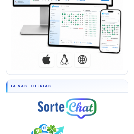
IA NAS LOTERIAS