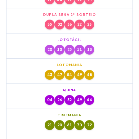
DUPLA SENA 2º SORTEIO
35
02
36
22
23
LOTOFÁCIL
20
10
25
11
13
LOTOMANIA
43
47
54
49
48
QUINA
04
26
52
49
44
TIMEMANIA
21
20
61
70
72