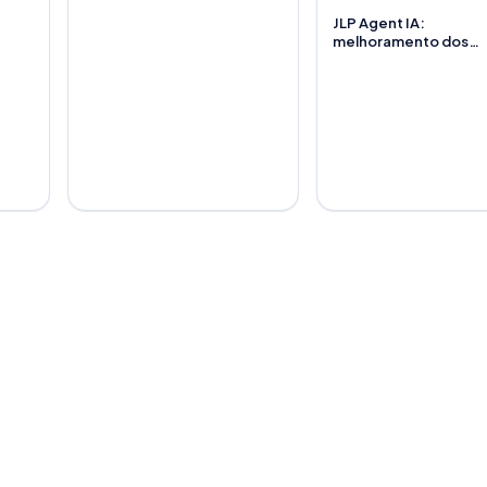
JLP Agent IA:
melhoramento dos
módulos de Excel e P