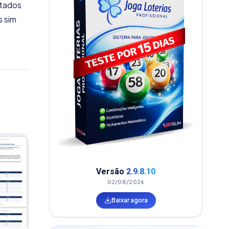
ltados
s sim
Versão
2.9.8.10
02/08/2026
Baixar agora