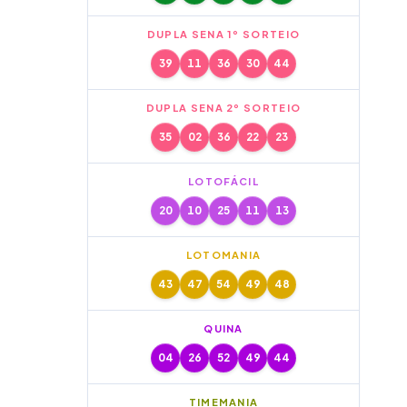
DUPLA SENA 1º SORTEIO
39
11
36
30
44
DUPLA SENA 2º SORTEIO
35
02
36
22
23
LOTOFÁCIL
20
10
25
11
13
LOTOMANIA
43
47
54
49
48
QUINA
04
26
52
49
44
TIMEMANIA