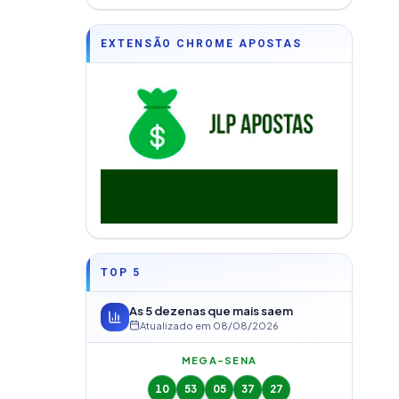
EXTENSÃO CHROME APOSTAS
TOP 5
As 5 dezenas que mais saem
Atualizado em
08/08/2026
MEGA-SENA
10
53
05
37
27