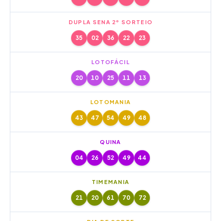
DUPLA SENA 2º SORTEIO
35
02
36
22
23
LOTOFÁCIL
20
10
25
11
13
LOTOMANIA
43
47
54
49
48
QUINA
04
26
52
49
44
TIMEMANIA
21
20
61
70
72