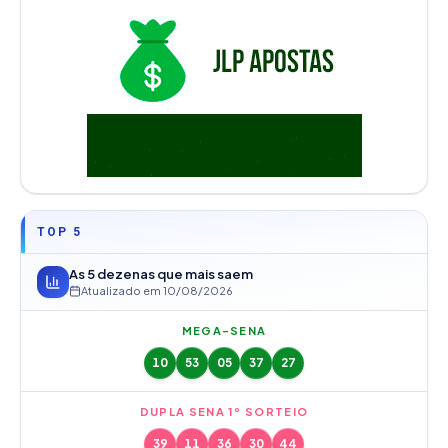
TOP 5
As 5 dezenas que mais saem
Atualizado em
10/08/2026
MEGA-SENA
10
53
05
37
27
DUPLA SENA 1º SORTEIO
39
11
36
30
44