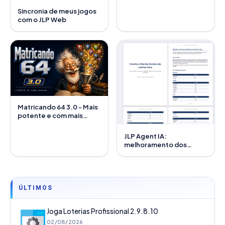
Sincronia de meus jogos
com o JLP Web
Matricando 64 3.0 - Mais
potente e com mais
recursos
JLP Agent IA:
melhoramento dos
módulos de Excel e PDF
ÚLTIMOS
Joga Loterias Profissional 2.9.8.10
02/08/2026