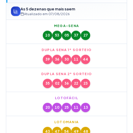
As 5 dezenas que mais saem
Atualizado em
07/08/2026
MEGA-SENA
10
53
05
37
27
DUPLA SENA 1º SORTEIO
39
36
30
11
44
DUPLA SENA 2º SORTEIO
35
02
36
22
23
LOTOFÁCIL
20
10
25
11
13
LOTOMANIA
43
47
54
49
48