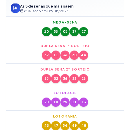
As 5 dezenas que mais saem
Atualizado em
09/08/2026
MEGA-SENA
10
53
05
37
27
DUPLA SENA 1º SORTEIO
39
11
36
30
44
DUPLA SENA 2º SORTEIO
35
02
36
22
23
LOTOFÁCIL
20
10
25
11
13
LOTOMANIA
43
47
54
49
48