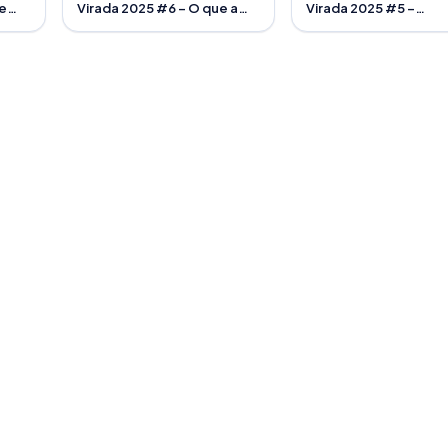
 e
Virada 2025 #6 – O que a
Virada 2025 #5 –
Mega da Virada quase
Combinações que se
nunca faz
repetem