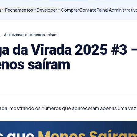
s
Fechamentos
Developer
Comprar
Contato
Painel Administrativ
3 – As dezenas que menos saíram
ga da Virada 2025 #3 
nos saíram
rada, mostrando os números que apareceram apenas uma vez