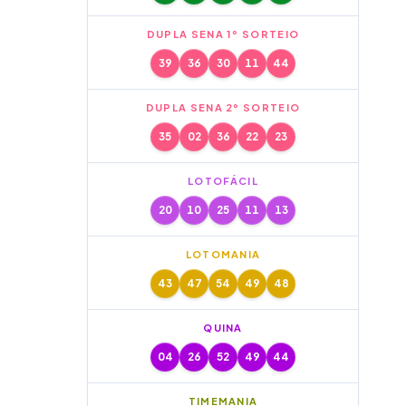
DUPLA SENA 1º SORTEIO
39
36
30
11
44
DUPLA SENA 2º SORTEIO
35
02
36
22
23
LOTOFÁCIL
20
10
25
11
13
LOTOMANIA
43
47
54
49
48
QUINA
04
26
52
49
44
TIMEMANIA