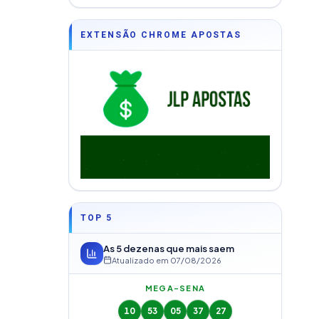
EXTENSÃO CHROME APOSTAS
TOP 5
As 5 dezenas que mais saem
Atualizado em
07/08/2026
MEGA-SENA
10
53
05
37
27