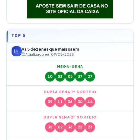
TOP 5
As 5 dezenas que mais saem
Atualizado em
09/08/2026
MEGA-SENA
10
53
05
37
27
DUPLA SENA 1º SORTEIO
39
11
36
30
44
DUPLA SENA 2º SORTEIO
35
02
36
22
23