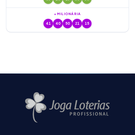
+MILIONÁRIA
41
40
50
21
15