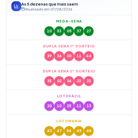
As 5 dezenas que mais saem
Atualizado em
07/08/2026
MEGA-SENA
10
53
05
37
27
DUPLA SENA 1º SORTEIO
39
36
30
11
44
DUPLA SENA 2º SORTEIO
35
02
36
22
23
LOTOFÁCIL
20
10
25
11
13
LOTOMANIA
43
47
54
49
48