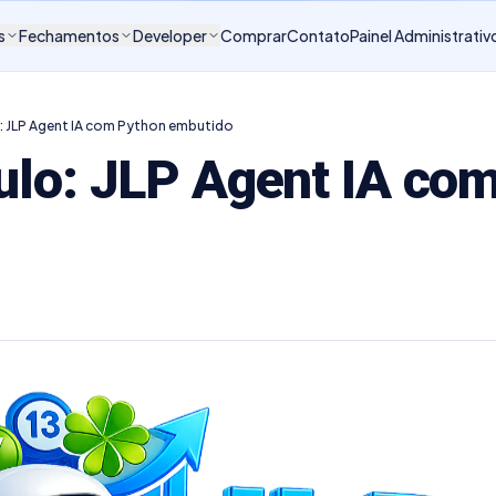
s
Fechamentos
Developer
Comprar
Contato
Painel Administrativ
o: JLP Agent IA com Python embutido
ulo: JLP Agent IA co