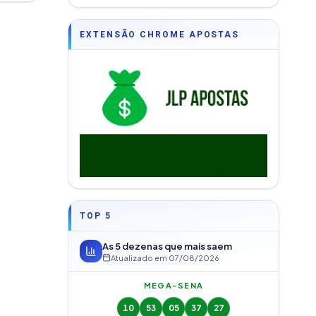
EXTENSÃO CHROME APOSTAS
TOP 5
As 5 dezenas que mais saem
Atualizado em
07/08/2026
MEGA-SENA
10
53
05
37
27