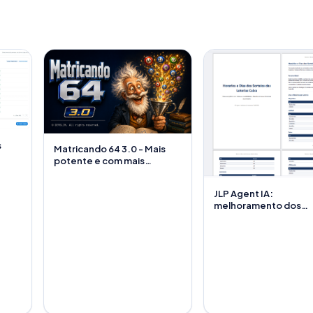
s
Matricando 64 3.0 - Mais
potente e com mais
recursos
JLP Agent IA:
melhoramento dos
módulos de Excel e P