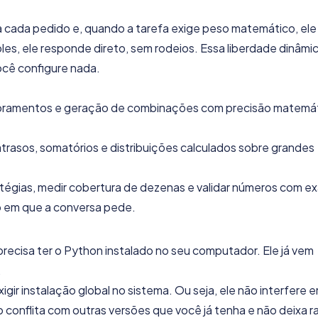
ia cada pedido e, quando a tarefa exige peso matemático, ele
es, ele responde direto, sem rodeios. Essa liberdade dinâmic
ocê configure nada.
bramentos e geração de combinações com precisão matemá
atrasos, somatórios e distribuições calculados sobre grandes
atégias, medir cobertura de dezenas e validar números com ex
o em que a conversa pede.
recisa ter o Python instalado no seu computador. Ele já vem
.
gir instalação global no sistema. Ou seja, ele não interfere 
 conflita com outras versões que você já tenha e não deixa r