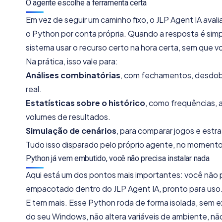
O agente escolhe a ferramenta certa
Em vez de seguir um caminho fixo, o JLP Agent IA aval
o Python por conta própria. Quando a resposta é simpl
sistema usar o recurso certo na hora certa, sem que v
Na prática, isso vale para:
Análises combinatórias
, com fechamentos, desdo
real.
Estatísticas sobre o histórico
, como frequências, 
volumes de resultados.
Simulação de cenários
, para comparar jogos e estr
Tudo isso disparado pelo próprio agente, no moment
Python já vem embutido, você não precisa instalar nada
Aqui está um dos pontos mais importantes: você não p
empacotado dentro do JLP Agent IA, pronto para uso
E tem mais. Esse Python roda de forma isolada, sem exi
do seu Windows, não altera variáveis de ambiente, não