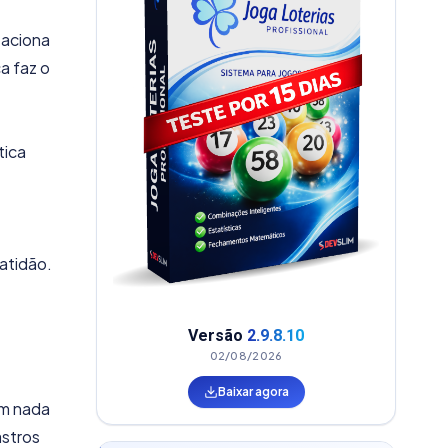
 aciona
a faz o
tica
atidão.
Versão
2.9.8.10
02/08/2026
Baixar agora
em nada
astros