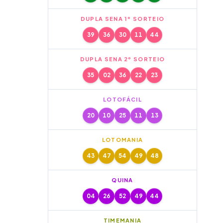
DUPLA SENA 1º SORTEIO
39
36
30
11
44
DUPLA SENA 2º SORTEIO
35
02
36
22
23
LOTOFÁCIL
20
10
25
11
13
LOTOMANIA
43
47
54
49
48
QUINA
04
26
52
49
44
TIMEMANIA