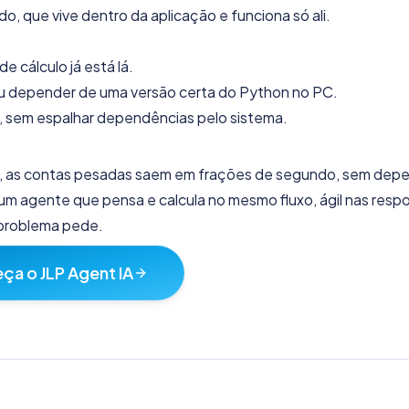
o, que vive dentro da aplicação e funciona só ali.
e cálculo já está lá.
u depender de uma versão certa do Python no PC.
, sem espalhar dependências pelo sistema.
o, as contas pesadas saem em frações de segundo, sem dep
m agente que pensa e calcula no mesmo fluxo, ágil nas resp
 problema pede.
ça o JLP Agent IA