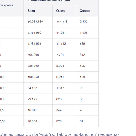
//loterias.caixa.gov.br/wps/portal/loterias/landing/megasena/