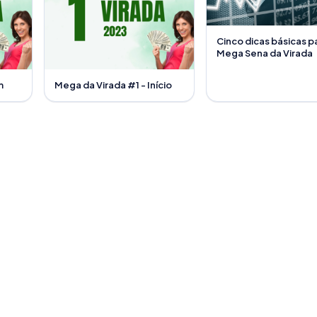
Cinco dicas básicas p
Mega Sena da Virada
m
Mega da Virada #1 - Início