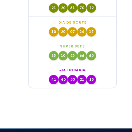
21
20
61
70
72
DIA DE SORTE
10
20
07
24
17
SUPER SETE
35
10
25
66
60
+MILIONÁRIA
41
40
50
21
15