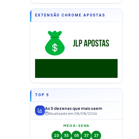
EXTENSÃO CHROME APOSTAS
TOP 5
As 5 dezenas que mais saem
Atualizado em
08/08/2026
MEGA-SENA
10
53
05
37
27