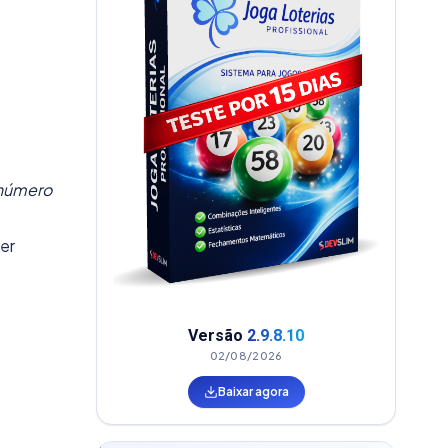
 número
er
Versão
2.9.8.10
02/08/2026
Baixar agora