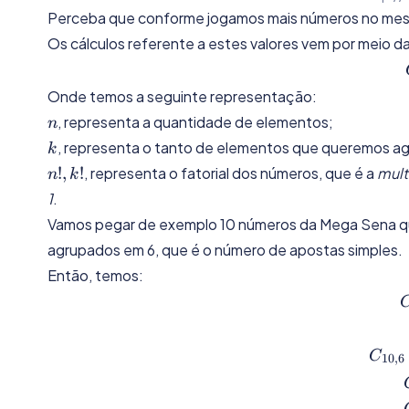
Perceba que conforme jogamos mais números no mesmo
Os cálculos referente a estes valores vem por meio d
Onde temos a seguinte representação:
n
, representa a quantidade de elementos;
n
k
, representa o tanto de elementos que queremos ag
k
n!,
!
,
!
, representa o fatorial dos números, que é a
mult
n
k
k!
1
.
Vamos pegar de exemplo 10 números da Mega Sena q
agrupados em 6, que é o número de apostas simples.
Então, temos:
\
C
10
,
6
\frac
{(6.