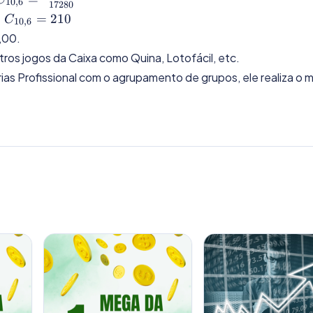
10
,
6
17280
{720.24}
\frac{3628800}
C_{10,6}
=
210
C
10
,
6
{17280}
= 210
,00.
ros jogos da Caixa como Quina, Lotofácil, etc.
as Profissional com o agrupamento de grupos, ele realiza o