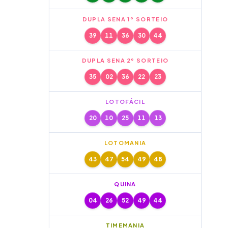
DUPLA SENA 1º SORTEIO
39
11
36
30
44
DUPLA SENA 2º SORTEIO
35
02
36
22
23
LOTOFÁCIL
20
10
25
11
13
LOTOMANIA
43
47
54
49
48
QUINA
04
26
52
49
44
TIMEMANIA