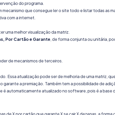
intervenção do programa.
mecanismo que consegue ler o site todo e listar todas as ma
tiva com a internet.
 ter uma melhor visualização da matriz.
s, Por Cartão e Garante
, de forma conjunta ou unitária, 
ender de mecanismos de terceiros.
zado. Essa atualização pode ser de melhoria de uma matriz, q
ão garante a premiação. Também tem a possibilidade de adiç
te é automaticamente atualizado no software, pois é a base 
as de X por cartão que garante X se cair X dezenas, a forma 