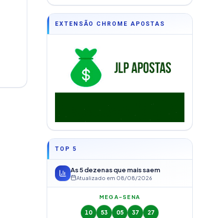
DF
EXTENSÃO CHROME APOSTAS
TOP 5
As 5 dezenas que mais saem
Atualizado em
08/08/2026
MEGA-SENA
10
53
05
37
27