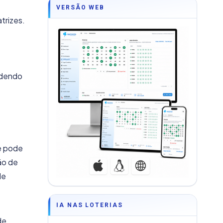
VERSÃO WEB
trizes.
podendo
ue pode
ão de
de
IA NAS LOTERIAS
de