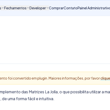
s
Fechamentos
Developer
Comprar
Contato
Painel Administrativ
mento foi convertido em plugin. Maiores informações, por favor
clique
plemento das Matrizes La Jolla, o que possibilita utilizar a ma
 de uma forma fácil e intuitiva.