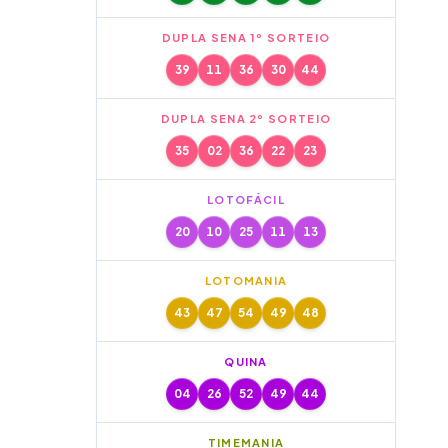
DUPLA SENA 1º SORTEIO
39
11
36
30
44
DUPLA SENA 2º SORTEIO
35
02
36
22
23
LOTOFÁCIL
20
10
25
11
13
LOTOMANIA
43
47
54
49
48
QUINA
04
26
52
49
44
TIMEMANIA