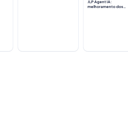
JLP Agent IA:
melhoramento dos
módulos de Excel e P