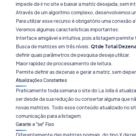
impede de ir no site e baixar a matriz desejada, sem 
Através de um algoritmo complexo, desenvolvemos um 
Para utilizar esse recurso é obrigatório uma conexão a
Veremos algumas características importantes:
Interface amigável e intuitiva, pois a listagem permite
Busca de matrizes em três níveis:
Qtde Total Dezena
definir quais parâmetros de pesquisa deseja utilizar.
Maior rapidez de processamento de leitura.
Permite definir as dezenas e gerar a matriz, sem dep
Atualizações Constantes
Praticamente toda semana o site do La Jolla é atuali
ser desde da sua redução ou consertar alguma que n
novas matrizes. Todo esse conteúdo atualizado no si
comunicação para a listagem.
Garante e "se" Fixo
Diferentemente das matrizes normais, do tipo X dezen