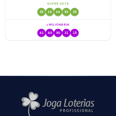
SUPER SETE
35
10
66
53
25
+MILIONÁRIA
41
40
50
21
15