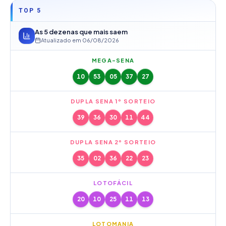
TOP 5
As 5 dezenas que mais saem
Atualizado em
06/08/2026
MEGA-SENA
10
53
05
37
27
DUPLA SENA 1º SORTEIO
39
36
30
11
44
DUPLA SENA 2º SORTEIO
35
02
36
22
23
LOTOFÁCIL
20
10
25
11
13
LOTOMANIA