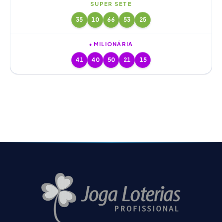
SUPER SETE
35
10
66
53
25
+MILIONÁRIA
41
40
50
21
15