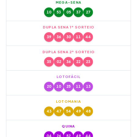
MEGA-SENA
10
53
05
37
27
DUPLA SENA 1º SORTEIO
39
36
30
11
44
DUPLA SENA 2º SORTEIO
35
02
36
22
23
LOTOFÁCIL
20
10
25
11
13
LOTOMANIA
43
47
54
49
48
QUINA
04
26
52
49
44