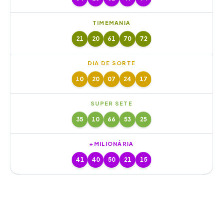
TIMEMANIA
21
20
61
70
72
DIA DE SORTE
10
20
07
24
17
SUPER SETE
35
10
66
53
25
+MILIONÁRIA
41
40
50
21
15