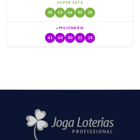
SUPER SETE
35
10
66
53
25
+MILIONÁRIA
41
40
50
21
15