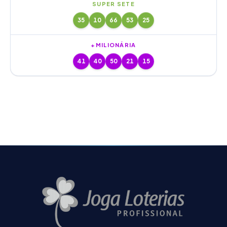
SUPER SETE
35
10
66
53
25
+MILIONÁRIA
41
40
50
21
15