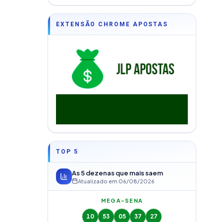
EXTENSÃO CHROME APOSTAS
TOP 5
As 5 dezenas que mais saem
Atualizado em
06/08/2026
MEGA-SENA
10
53
05
37
27