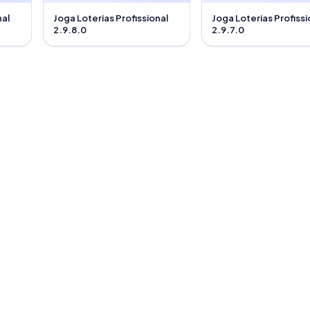
nal
Joga Loterias Profissional
Joga Loterias Profissi
2.9.8.0
2.9.7.0