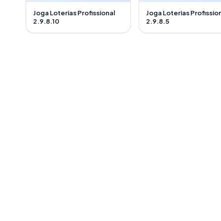
Joga Loterias Profissional
Joga Loterias Profissio
2.9.8.10
2.9.8.5