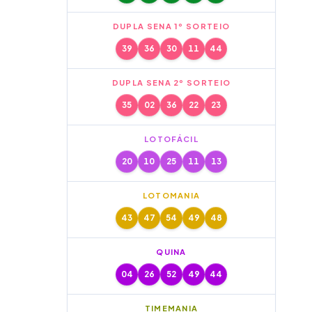
DUPLA SENA 1º SORTEIO
39
36
30
11
44
DUPLA SENA 2º SORTEIO
35
02
36
22
23
LOTOFÁCIL
20
10
25
11
13
LOTOMANIA
43
47
54
49
48
QUINA
04
26
52
49
44
TIMEMANIA