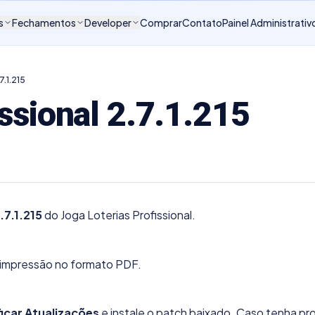
s
Fechamentos
Developer
Comprar
Contato
Painel Administrativ
7.1.215
issional 2.7.1.215
.7.1.215
do Joga Loterias Profissional.
e impressão no formato PDF.
ficar Atualizações
e instale o patch baixado. Caso tenha p