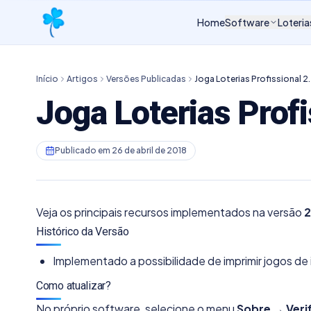
Home
Software
Loteria
Início
Artigos
Versões Publicadas
Joga Loterias Profissional 2.
Joga Loterias Prof
Publicado em
26 de abril de 2018
Veja os principais recursos implementados na versão
2
Histórico da Versão
Implementado a possibilidade de imprimir jogos d
Como atualizar?
No próprio software, selecione o menu
Sobre → Veri