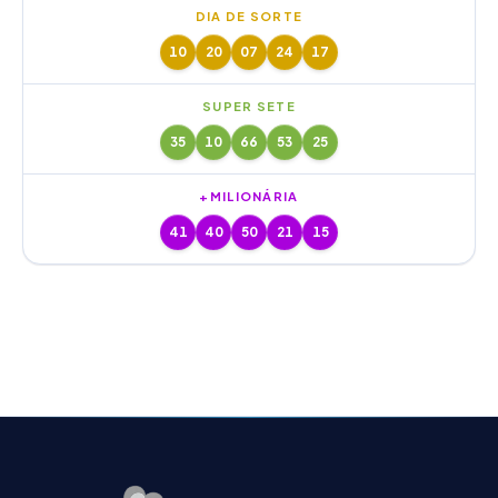
DIA DE SORTE
10
20
07
24
17
SUPER SETE
35
10
66
53
25
+MILIONÁRIA
41
40
50
21
15