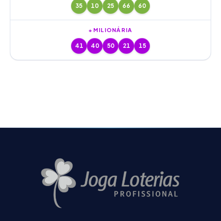
35
10
25
66
60
+MILIONÁRIA
41
40
50
21
15