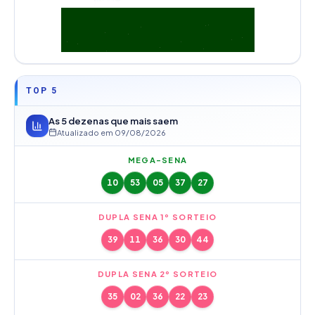
TOP 5
As 5 dezenas que mais saem
Atualizado em
09/08/2026
MEGA-SENA
10
53
05
37
27
DUPLA SENA 1º SORTEIO
39
11
36
30
44
DUPLA SENA 2º SORTEIO
35
02
36
22
23