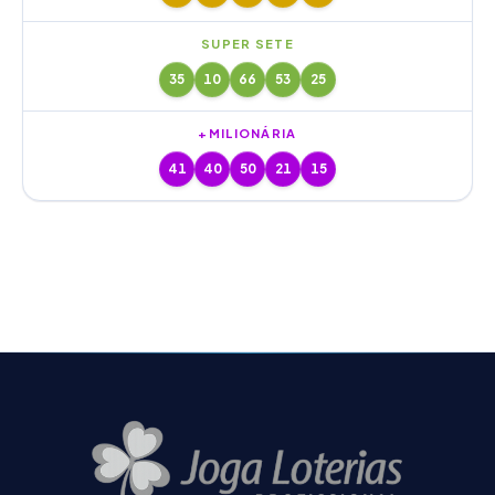
SUPER SETE
35
10
66
53
25
+MILIONÁRIA
41
40
50
21
15