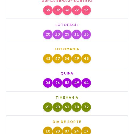
DUPLA SENA 2º SORTEIO
35
02
36
22
23
LOTOFÁCIL
20
10
25
11
13
LOTOMANIA
43
47
54
49
48
QUINA
04
26
52
49
44
TIMEMANIA
21
20
61
70
72
DIA DE SORTE
10
20
07
24
17