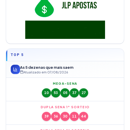
TOP 5
As 5 dezenas que mais saem
Atualizado em
07/08/2026
MEGA-SENA
10
53
05
37
27
DUPLA SENA 1º SORTEIO
39
36
30
11
44