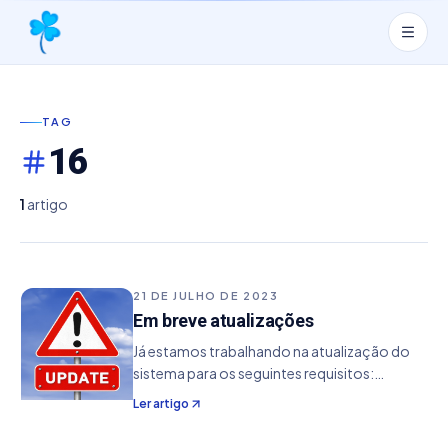
TAG
16
1
artigo
21 DE JULHO DE 2023
Em breve atualizações
Já estamos trabalhando na atualização do
sistema para os seguintes requisitos:
Atualização de valores: referente a mudança
Ler artigo
de valores que ocorreu nos jogos da CEF.
Enquanto a atualização não sai, poderá