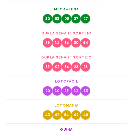
MEGA-SENA
10
53
05
37
27
DUPLA SENA 1º SORTEIO
39
11
36
30
44
DUPLA SENA 2º SORTEIO
35
02
36
22
23
LOTOFÁCIL
20
10
25
11
13
LOTOMANIA
43
47
54
49
48
QUINA