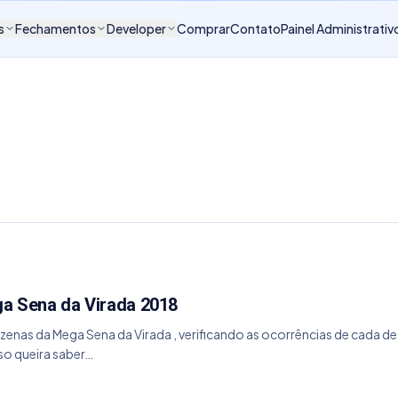
s
Fechamentos
Developer
Comprar
Contato
Painel Administrativ
a Sena da Virada 2018
ezenas da Mega Sena da Virada , verificando as ocorrências de cada dez
so queira saber…