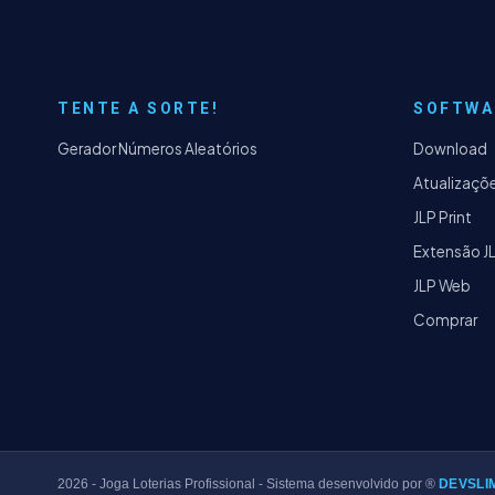
TENTE A SORTE!
SOFTWA
Gerador Números Aleatórios
Download
Atualizaçõ
JLP Print
Extensão J
JLP Web
Comprar
2026
- Joga Loterias Profissional - Sistema desenvolvido por ®
DEVSLI