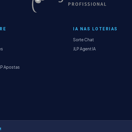
RE
IA NAS LOTERIAS
Sorte Chat
es
JLP Agent IA
LP Apostas
M