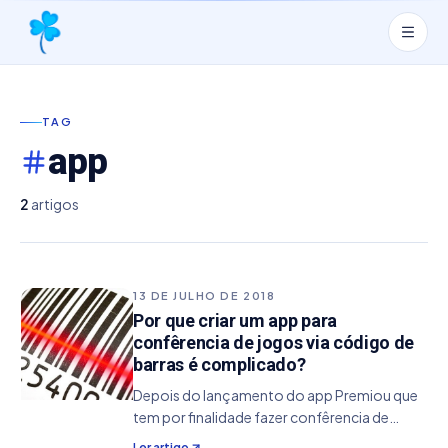
TAG
app
2
artigos
13 DE JULHO DE 2018
Por que criar um app para
confêrencia de jogos via código de
barras é complicado?
Depois do lançamento do app Premiou que
tem por finalidade fazer confêrencia de
jogos de loterias usando o comando de voz ,
Ler artigo