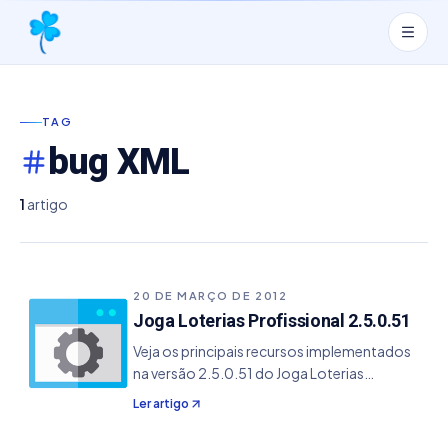
TAG
bug XML
1
artigo
20 DE MARÇO DE 2012
Joga Loterias Profissional 2.5.0.51
Veja os principais recursos implementados
na versão 2.5.0.51 do Joga Loterias
Profissional. - Resolvido problema no XML de
Ler artigo
notificação de atualização que ocorria em
alguns sistemas.