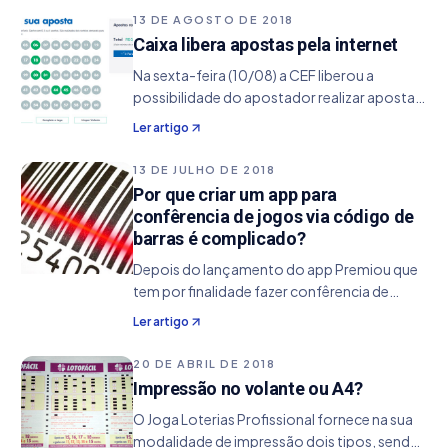
bloqueio temporário. Após análise,
13 DE AGOSTO DE 2018
percebemos que o erro ocorria…
Caixa libera apostas pela internet
Na sexta-feira (10/08) a CEF liberou a
possibilidade do apostador realizar apostas
pela internet. Os jogos disponíveis são
Ler artigo
todos, exceto a Loteria Federal que por sua
vez não depende de apostas e sim da
13 DE JULHO DE 2018
compra do…
Por que criar um app para
confêrencia de jogos via código de
barras é complicado?
Depois do lançamento do app Premiou que
tem por finalidade fazer confêrencia de
jogos de loterias usando o comando de voz ,
Ler artigo
recebemos alguns e-mails solicitando que
nas próximas versões o mesmo faça a
20 DE ABRIL DE 2018
conferência pelo…
Impressão no volante ou A4?
O Joga Loterias Profissional fornece na sua
modalidade de impressão dois tipos, sendo