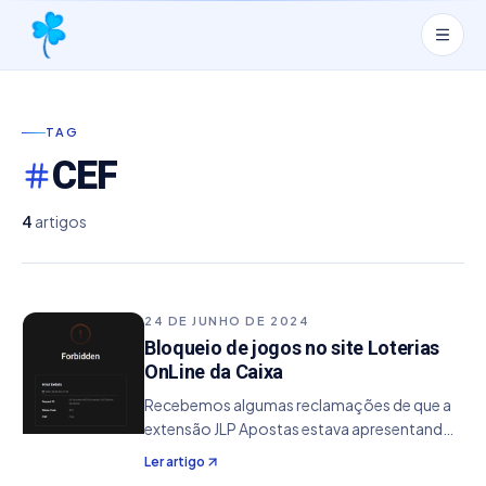
TAG
CEF
4
artigos
24 DE JUNHO DE 2024
Bloqueio de jogos no site Loterias
OnLine da Caixa
Recebemos algumas reclamações de que a
extensão JLP Apostas estava apresentando
problemas ao preencher os jogos,
Ler artigo
retornando em alguns casos um erro de