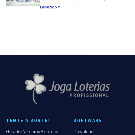
a impressão A4 diretamente nos volantes da
Ler artigo
CEF ou A4 (papel sulfite). Neste artigo vamos
desmificar algumas dúvidas relevantes e…
TENTE A SORTE!
SOFTWARE
Gerador Números Aleatórios
Download