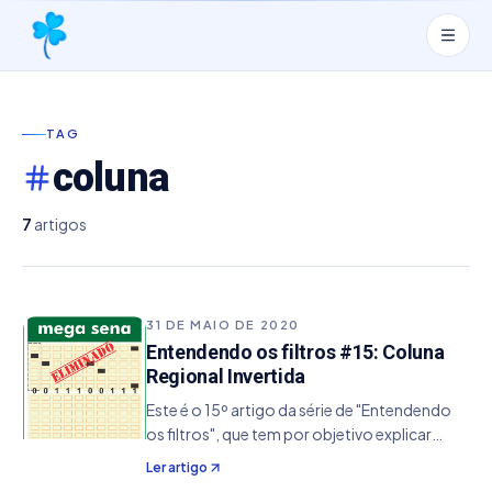
TAG
coluna
7
artigos
31 DE MAIO DE 2020
Entendendo os filtros #15: Coluna
Regional Invertida
Este é o 15º artigo da série de "Entendendo
os filtros", que tem por objetivo explicar
alguns conceitos dos filtros do sistema do
Ler artigo
Joga Loterias Profissional. 1. Informações