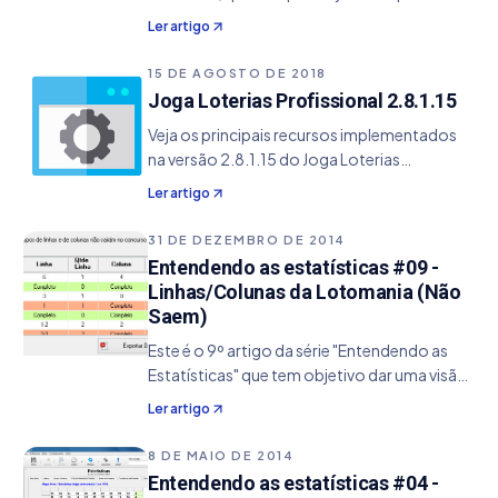
alguns conceitos dos filtros do sistema do
Ler artigo
Joga Loterias Profissional. 1. Informações
Filtro: Eliminação por Coluna Regional…
15 DE AGOSTO DE 2018
Joga Loterias Profissional 2.8.1.15
Veja os principais recursos implementados
na versão 2.8.1.15 do Joga Loterias
Profissional. - Incluído o Filtro de Linha
Ler artigo
Regional - Incluído o Filtro de Coluna
Regional - Incluído a Estatísticas de Linha
31 DE DEZEMBRO DE 2014
Regional - Incluído a Estatísticas de Coluna
Entendendo as estatísticas #09 -
Regional - Resolvido bug do filtro das casas
Linhas/Colunas da Lotomania (Não
horizontais e verticais que não carregava o
Saem)
último conjunto de dezenas.
Este é o 9º artigo da série "Entendendo as
Estatísticas" que tem objetivo dar uma visão
de conceito da sua utilização, ajudando de
Ler artigo
um modo específico no aperfeiçoamento
de seus jogos. 1. Informações Estatística…
8 DE MAIO DE 2014
Entendendo as estatísticas #04 -