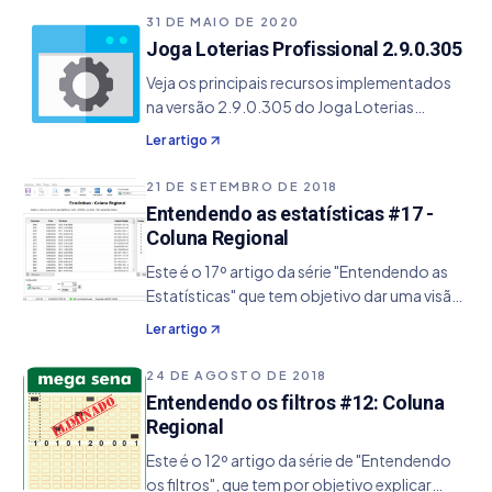
Filtro: Eliminação por Coluna Regional…
31 DE MAIO DE 2020
Joga Loterias Profissional 2.9.0.305
Veja os principais recursos implementados
na versão 2.9.0.305 do Joga Loterias
Profissional. - Atualização do Python para a
Ler artigo
versão 3.8 - Adicionado o filtro de Linha
Regional Invertida - Adicionado o filtro de
21 DE SETEMBRO DE 2018
Coluna Regional Invertida - Possibilidade de
Entendendo as estatísticas #17 -
exportar os jogos excluídos de uma
Coluna Regional
filtragem em um arquivo de texto.
Este é o 17º artigo da série "Entendendo as
Estatísticas" que tem objetivo dar uma visão
de conceito da sua utilização, ajudando de
Ler artigo
um modo específico no aperfeiçoamento
de seus jogos. 1. Informações Estatística:
24 DE AGOSTO DE 2018
Coluna
Entendendo os filtros #12: Coluna
Regional
Este é o 12º artigo da série de "Entendendo
os filtros", que tem por objetivo explicar