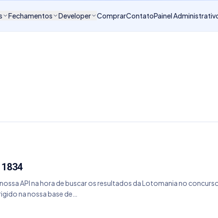
s
Fechamentos
Developer
Comprar
Contato
Painel Administrativ
 1834
ssa API na hora de buscar os resultados da Lotomania no concurso 
rigido na nossa base de…