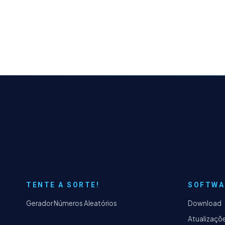
TENTE A SORTE!
SOFTWA
Gerador Números Aleatórios
Download
Atualizaçõ