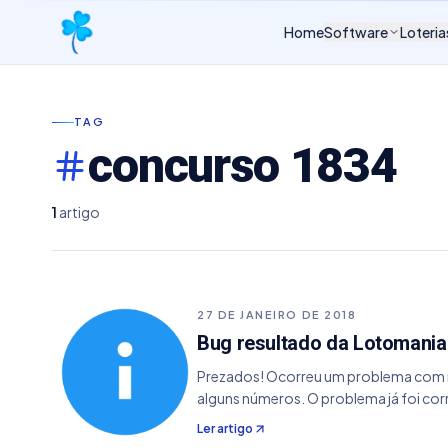
Home
Software
Loteria
TAG
concurso 1834
1
artigo
27 DE JANEIRO DE 2018
Bug resultado da Lotomania
Prezados! Ocorreu um problema com no
alguns números. O problema já foi cor
Ler artigo