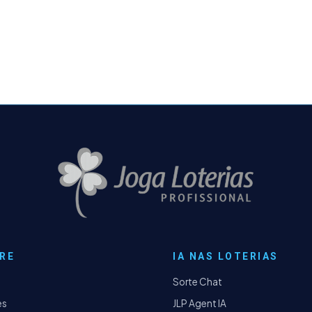
RE
IA NAS LOTERIAS
Sorte Chat
es
JLP Agent IA