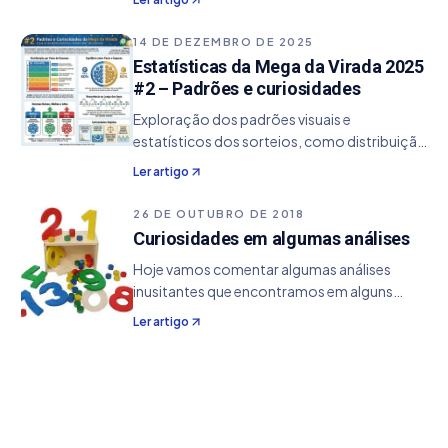
ou ímpares e somas extremas.
14 DE DEZEMBRO DE 2025
Estatísticas da Mega da Virada 2025
#2 – Padrões e curiosidades
Exploração dos padrões visuais e
estatísticos dos sorteios, como distribuição
das dezenas, equilíbrio entre pares e ímpares
Ler artigo
e faixas do volante.
26 DE OUTUBRO DE 2018
Curiosidades em algumas análises
Hoje vamos comentar algumas análises
inusitantes que encontramos em alguns
resultados das loterias, utilizando nossas
Ler artigo
opções de estatísticas. Essa análise vai ter
como base todos os resultados das loterias
atualizados…