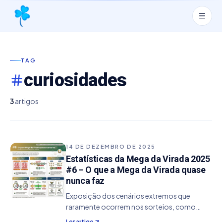
TAG
curiosidades
3
artigos
14 DE DEZEMBRO DE 2025
Estatísticas da Mega da Virada 2025
#6 – O que a Mega da Virada quase
nunca faz
Exposição dos cenários extremos que
raramente ocorrem nos sorteios, como
sequências longas, jogos totalmente pares
Ler artigo