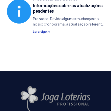
Informações sobre as atualizações
pendentes
Prezados, Devido algumas mudanças no
nosso cronograma, a atualização referente
ao Super Sete teve um atraso inesperado. A
Ler artigo
mesma já está concluída, estando agora na
etapa final nos teste de impressão, tanto
para o…