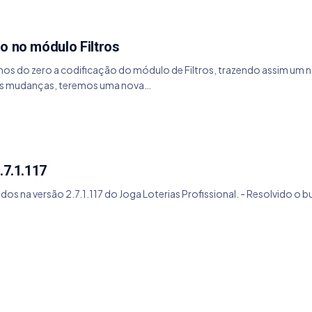
o no módulo Filtros
vemos do zero a codificação do módulo de Filtros, trazendo assim u
vas mudanças, teremos uma nova…
.7.1.117
os na versão 2.7.1.117 do Joga Loterias Profissional. - Resolvido o b