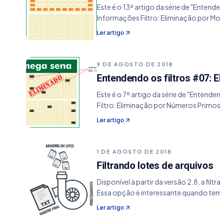
Este é o 13º artigo da série de "Entend
Informações Filtro: Eliminação por Mo
Ler artigo
9 DE AGOSTO DE 2018
Entendendo os filtros #07:
Este é o 7º artigo da série de "Entende
Filtro: Eliminação por Números Primos
Ler artigo
1 DE AGOSTO DE 2018
Filtrando lotes de arquivos
Disponível à partir da versão 2.8, a f
Essa opção é interessante quando te
Ler artigo