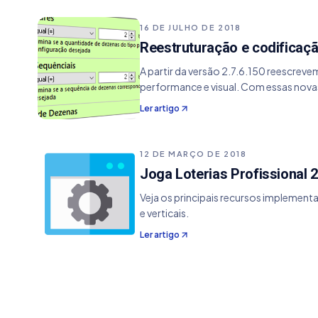
16 DE JULHO DE 2018
Reestruturação e codificaçã
A partir da versão 2.7.6.150 reescre
performance e visual. Com essas no
Ler artigo
12 DE MARÇO DE 2018
Joga Loterias Profissional 2
Veja os principais recursos implementad
e verticais.
Ler artigo