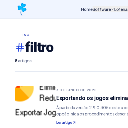
Home
Software
Loteria
TAG
filtro
8
artigos
3 DE JUNHO DE 2020
Exportando os jogos elimina
À partir da versão 2.9.0.305 existe a 
opção, siga os procedimentos descrit
Ler artigo