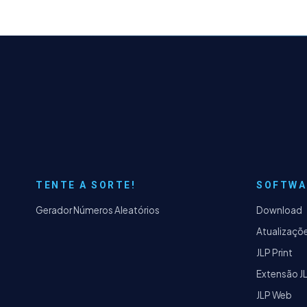
TENTE A SORTE!
SOFTWA
Gerador Números Aleatórios
Download
Atualizaçõ
JLP Print
Extensão J
JLP Web