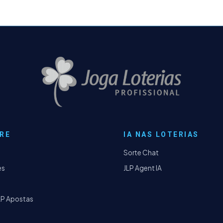
RE
IA NAS LOTERIAS
Sorte Chat
es
JLP Agent IA
LP Apostas