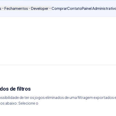
s
Fechamentos
Developer
Comprar
Contato
Painel Administrativ
dos de filtros
possibilidade de ter os jogos eliminados de uma filtragem exportados
os abaixo: Selecione o