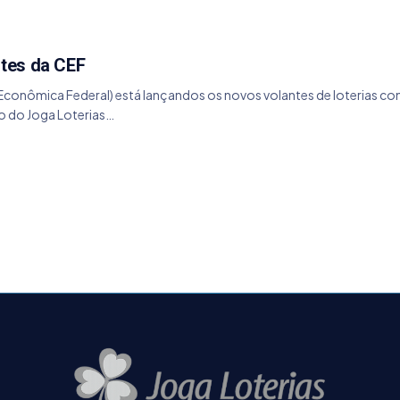
tes da CEF
 Econômica Federal) está lançandos os novos volantes de loterias c
o do Joga Loterias…