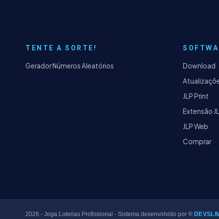
TENTE A SORTE!
SOFTWA
Gerador Números Aleatórios
Download
Atualizaçõ
JLP Print
Extensão J
JLP Web
Comprar
2026
- Joga Loterias Profissional - Sistema desenvolvido por ®
DEVSLI