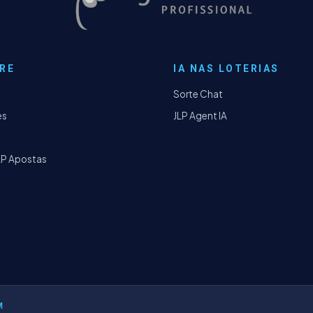
RE
IA NAS LOTERIAS
Sorte Chat
es
JLP Agent IA
LP Apostas
M