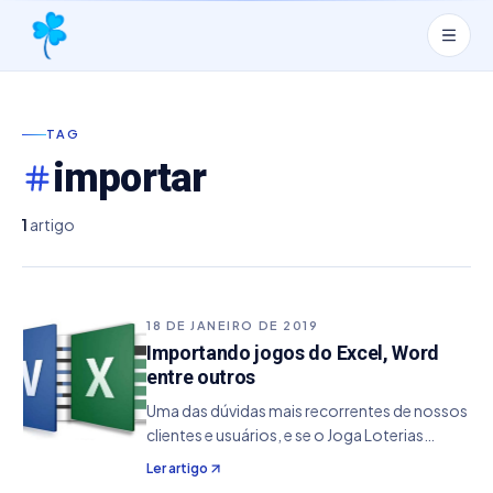
TAG
importar
1
artigo
18 DE JANEIRO DE 2019
Importando jogos do Excel, Word
entre outros
Uma das dúvidas mais recorrentes de nossos
clientes e usuários, e se o Joga Loterias
Profissional faz a importação de jogos de
Ler artigo
software de terceiros. O Joga Loterias